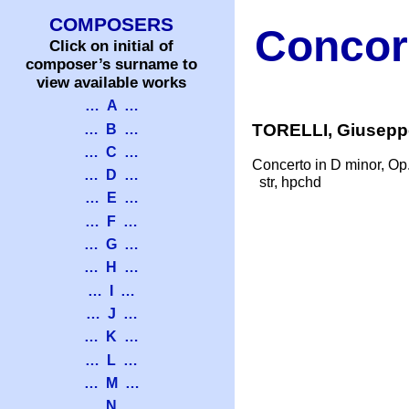
COMPOSERS
Concor
Click on initial of
composer’s surname to
view available works
… A …
TORELLI, Giuseppe
… B …
… C …
Concerto in D minor, O
… D …
str, hpchd
… E …
… F …
… G …
… H …
… I …
… J …
… K …
… L …
… M …
… N …