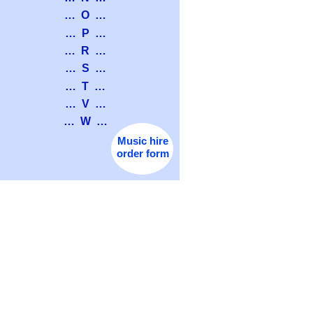
… O …
… P …
… R …
… S …
… T …
… V …
… W …
Music hire
order form